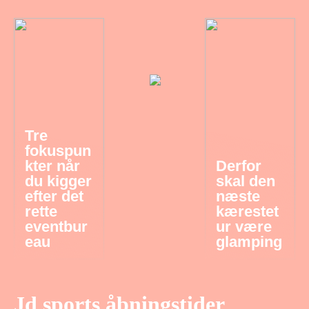
Tre
fokuspun
kter når
Derfor
du kigger
skal den
efter det
næste
rette
kærestet
eventbur
ur være
eau
glamping
Jd sports åbningstider