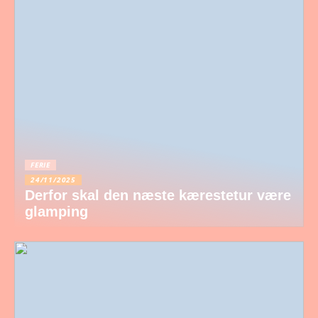
FERIE
24/11/2025
Derfor skal den næste kærestetur være
glamping