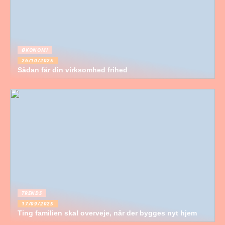
ØKONOMI
26/10/2025
Sådan får din virksomhed frihed
TRENDS
17/09/2025
Ting familien skal overveje, når der bygges nyt hjem