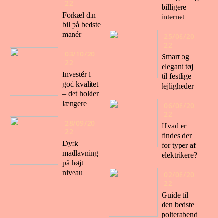
22
billigere
Forkæl din
internet
bil på bedste
manér
25/08/20
22
03/10/20
Smart og
22
elegant tøj
Investér i
til festlige
god kvalitet
lejligheder
– det holder
længere
06/08/20
22
28/09/20
Hvad er
22
findes der
Dyrk
for typer af
madlavning
elektrikere?
på højt
niveau
02/08/20
22
Guide til
den bedste
polterabend