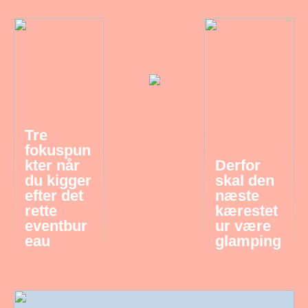
Tre
fokuspun
kter når
Derfor
du kigger
skal den
efter det
næste
rette
kærestet
eventbur
ur være
eau
glamping