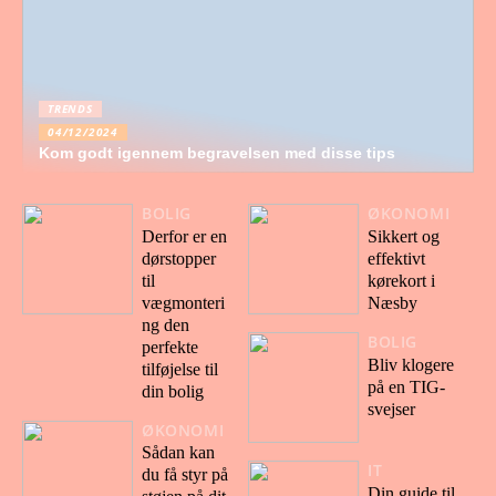
TRENDS
04/12/2024
Kom godt igennem begravelsen med disse tips
BOLIG
ØKONOMI
Derfor er en
Sikkert og
dørstopper
effektivt
til
kørekort i
vægmonteri
Næsby
ng den
BOLIG
perfekte
Bliv klogere
tilføjelse til
på en TIG-
din bolig
svejser
ØKONOMI
Sådan kan
IT
du få styr på
Din guide til