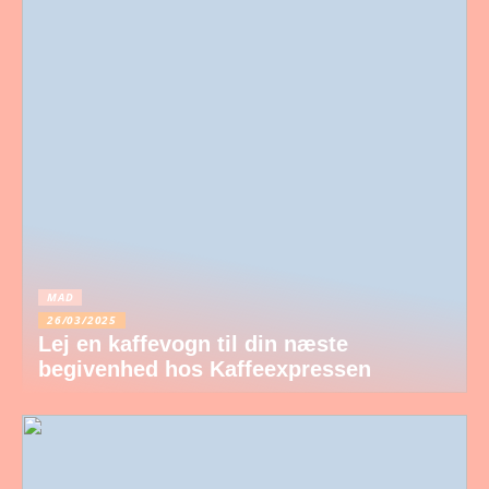
MAD
26/03/2025
Lej en kaffevogn til din næste
begivenhed hos Kaffeexpressen