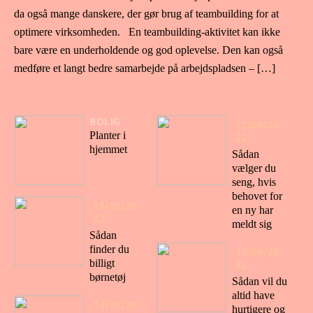
da også mange danskere, der gør brug af teambuilding for at
optimere virksomheden. En teambuilding-aktivitet kan ikke
bare være en underholdende og god oplevelse. Den kan også
medføre et langt bedre samarbejde på arbejdspladsen – […]
BOLIG
12/09/20
Planter i
22
hjemmet
Sådan
vælger du
seng, hvis
behovet for
18/10/20
en ny har
22
meldt sig
Sådan
finder du
12/09/20
billigt
22
børnetøj
Sådan vil du
altid have
14/10/20
hurtigere og