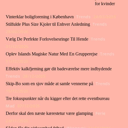
for kvinder
Trends
24/03/2026
Vinterklar boligforening i København
Trends
Stilfulde Plus Size Kjoler til Enhver Anledning
28/02/2026
Trends
Vælg De Perfekte Forlovelsesringe Til Hende
31/12/2025
Trends
Oplev Islands Magiske Natur Med En Grupperejse
31/12/2025
Effektiv kalkfjerning gør dit badeværelse mere indbydende
Trends
28/12/2025
Trends
Skip-Bo som en sjov måde at samle vennerne på
15/12/2025
Tre fokuspunkter når du kigger efter det rette eventbureau
Mad
07/12/2025
Ferie
Derfor skal den næste kærestetur være glamping
24/11/2025