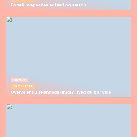
Forstå hvepsenes adfærd og sæson
TRENDS
14/01/2025
Overvejer du skønhedskirugi? Hvad du bør vide