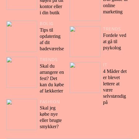
støjen på dit
online
kontor eller
marketing
i din butik
BOLIG
TRENDS
Tips til
Fordele ved
opdatering
at gå til
af dit
psykolog
badeværelse
TRENDS
IT
Skal du
4 Måder det
arrangere en
er blevet
fest? Det
lettere at
kan du købe
være
af lækkerier
selvstændig
FASHION
på
Skal jeg
købe nye
eller brugte
smykker?