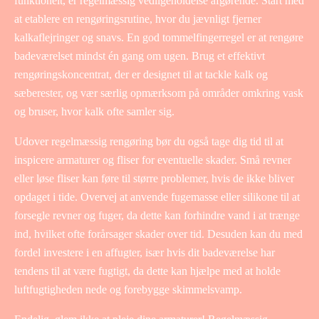
funktionelt, er regelmæssig vedligeholdelse afgørende. Start med
at etablere en rengøringsrutine, hvor du jævnligt fjerner
kalkaflejringer og snavs. En god tommelfingerregel er at rengøre
badeværelset mindst én gang om ugen. Brug et effektivt
rengøringskoncentrat, der er designet til at tackle kalk og
sæberester, og vær særlig opmærksom på områder omkring vask
og bruser, hvor kalk ofte samler sig.
Udover regelmæssig rengøring bør du også tage dig tid til at
inspicere armaturer og fliser for eventuelle skader. Små revner
eller løse fliser kan føre til større problemer, hvis de ikke bliver
opdaget i tide. Overvej at anvende fugemasse eller silikone til at
forsegle revner og fuger, da dette kan forhindre vand i at trænge
ind, hvilket ofte forårsager skader over tid. Desuden kan du med
fordel investere i en affugter, især hvis dit badeværelse har
tendens til at være fugtigt, da dette kan hjælpe med at holde
luftfugtigheden nede og forebygge skimmelsvamp.