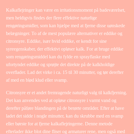
Kalkaflejringer kan være en irritationsmoment på badeværelset,
men heldigvis findes der flere effektive naturlige
rengøringsmidler, som kan hjælpe med at fjerne disse uønskede
belægninger. To af de mest populære alternativer er eddike og
citronsyre. Eddike, især hvid eddike, er kendt for sine
syreegenskaber, der effektivt opløser kalk. For at bruge eddike
som rengøringsmiddel kan du fylde en sprayflaske med
ufortyndet eddike og sprøjte det direkte på de kalkholdige
overflader. Lad det virke i ca. 15 til 30 minutter, og tør derefter
af med en blød klud eller svamp.
Citronsyre er et andet fremragende naturligt valg til kalkfjerning.
Det kan anvendes ved at opløse citronsyre i varmt vand og
derefter påføre blandingen på de berørte områder. Efter at have
ladet det sidde i nogle minutter, kan du skrubbe med en svamp
eller børste for at fjerne kalkaflejringerne. Denne metode
efterlader ikke blot dine fliser og armaturer rene, men også med