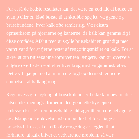
For at få de bedste resultater kan det være en god idé at bruge en
svamp eller en blød børste til at skrubbe spejlet, væggene og
brusebundene, hvor kalk ofte samler sig. Vær ekstra
opmærksom på hjørnerne og kanterne, da kalk kan gemme sig i
disse områder. Afslut med at skylle brusekabinen grundigt med
varmt vand for at fjerne rester af rengøringsmidlet og kalk. For at
sikre, at din brusekabine forbliver ren længere, kan du overveje
at tørre overfladerne af efter hver brug med en gummiskraber.
Dette vil hjælpe med at minimere fugt og dermed reducere
dannelsen af kalk og mug.
Regelmæssig rengøring af brusekabinen vil ikke kun bevare dets
udseende, men også forbedre den generelle hygiejne i
badeværelset. En ren brusekabine bidrager til en mere behagelig
og afslappende oplevelse, når du træder ind for at tage et
brusebad. Husk, at en effektiv rengøring er nøglen til at
forhindre, at kalk bliver et vedvarende problem, så vær