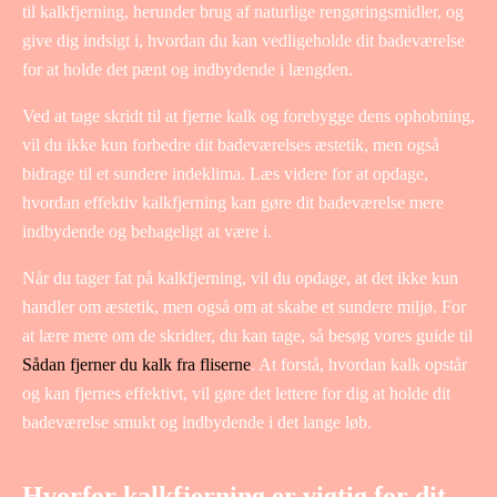
til kalkfjerning, herunder brug af naturlige rengøringsmidler, og
give dig indsigt i, hvordan du kan vedligeholde dit badeværelse
for at holde det pænt og indbydende i længden.
Ved at tage skridt til at fjerne kalk og forebygge dens ophobning,
vil du ikke kun forbedre dit badeværelses æstetik, men også
bidrage til et sundere indeklima. Læs videre for at opdage,
hvordan effektiv kalkfjerning kan gøre dit badeværelse mere
indbydende og behageligt at være i.
Når du tager fat på kalkfjerning, vil du opdage, at det ikke kun
handler om æstetik, men også om at skabe et sundere miljø. For
at lære mere om de skridter, du kan tage, så besøg vores guide til
Sådan fjerner du kalk fra fliserne
. At forstå, hvordan kalk opstår
og kan fjernes effektivt, vil gøre det lettere for dig at holde dit
badeværelse smukt og indbydende i det lange løb.
Hvorfor kalkfjerning er vigtig for dit