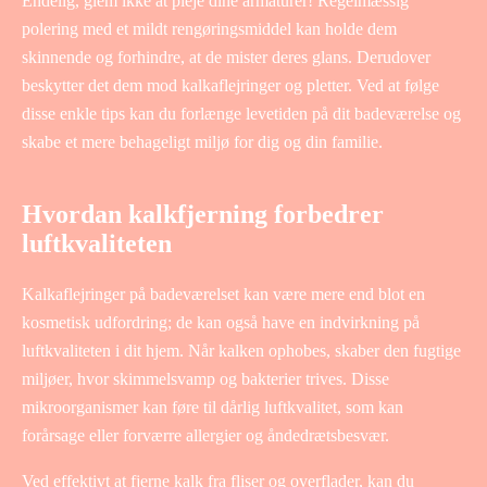
Endelig, glem ikke at pleje dine armaturer! Regelmæssig
polering med et mildt rengøringsmiddel kan holde dem
skinnende og forhindre, at de mister deres glans. Derudover
beskytter det dem mod kalkaflejringer og pletter. Ved at følge
disse enkle tips kan du forlænge levetiden på dit badeværelse og
skabe et mere behageligt miljø for dig og din familie.
Hvordan kalkfjerning forbedrer
luftkvaliteten
Kalkaflejringer på badeværelset kan være mere end blot en
kosmetisk udfordring; de kan også have en indvirkning på
luftkvaliteten i dit hjem. Når kalken ophobes, skaber den fugtige
miljøer, hvor skimmelsvamp og bakterier trives. Disse
mikroorganismer kan føre til dårlig luftkvalitet, som kan
forårsage eller forværre allergier og åndedrætsbesvær.
Ved effektivt at fjerne kalk fra fliser og overflader, kan du