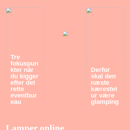
Tre
fokuspun
kter når
Derfor
du kigger
skal den
efter det
næste
rette
kærestet
eventbur
ur være
eau
glamping
Lamper online