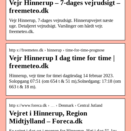
Vejr Hinnerup – 7-dages vejrudsigt –
freemeteo.dk
Vejr Hinnerup, 7-dages vejrudsigt. Hinnerupvejret næste
uge. Detaljeret vejrudsigt. Varslinger om hårdt vejr.
freemeteo.dk.
http s://freemeteo.dk › hinnerup › time-for-time-prognose
Vejr Hinnerup I dag time for time |
freemeteo.dk
Hinnerup, vejr time for timei dagtirsdag 14 februar 2023.
Solopgang 07:51 (om 654 t & 51 m),Solnedgang: 17:18 (om
663 t & 18 m).
http s://www.foreca.dk › … › Denmark › Central Jutland
Vejret i Hinnerup, Region
Midtjylland – Foreca.dk
Se vejret i dag og i morgen for Hinnerup. Høj i dag 5°, lav