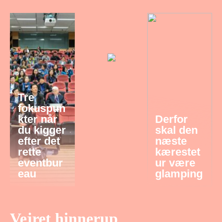
Tre
fokuspun
kter når
Derfor
du kigger
skal den
efter det
næste
rette
kærestet
eventbur
ur være
eau
glamping
Vejret hinnerup