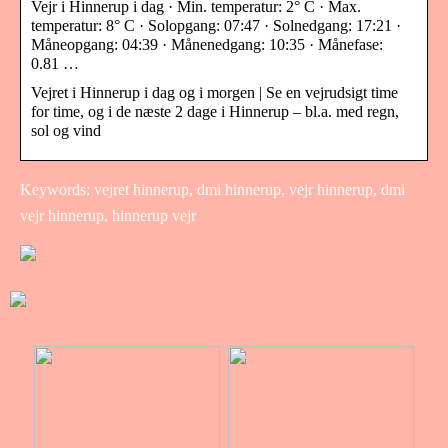
Vejr i Hinnerup i dag · Min. temperatur: 2° C · Max.
temperatur: 8° C · Solopgang: 07:47 · Solnedgang: 17:21 ·
Måneopgang: 04:39 · Månenedgang: 10:35 · Månefase:
0.81 …
Vejret i Hinnerup i dag og i morgen | Se en vejrudsigt time
for time, og i de næste 2 dage i Hinnerup – bl.a. med regn,
sol og vind
Keywords: vejret hinnerup, dmi hinnerup, vejr hinnerup, dmi
vejr hinnerup, hinnerup vejr