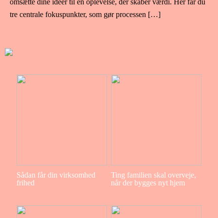
omsætte dine idéer til en oplevelse, der skaber værdi. Her får du
tre centrale fokuspunkter, som gør processen […]
Sådan får din virksomhed
Ting familien skal overveje,
frihed
når der bygges nyt hjem