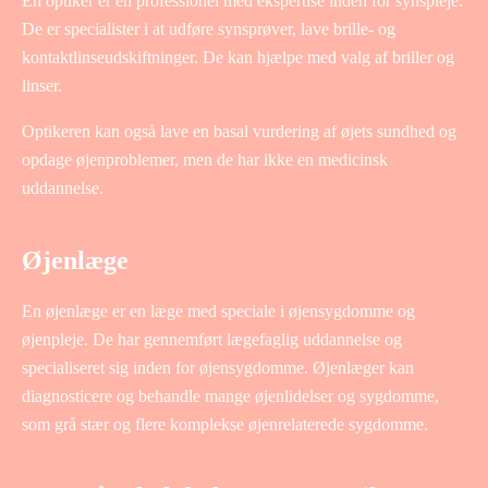
En optiker er en professionel med ekspertise inden for synspleje.
De er specialister i at udføre synsprøver, lave brille- og
kontaktlinseudskiftninger. De kan hjælpe med valg af briller og
linser.
Optikeren kan også lave en basal vurdering af øjets sundhed og
opdage øjenproblemer, men de har ikke en medicinsk
uddannelse.
Øjenlæge
En øjenlæge er en læge med speciale i øjensygdomme og
øjenpleje. De har gennemført lægefaglig uddannelse og
specialiseret sig inden for øjensygdomme. Øjenlæger kan
diagnosticere og behandle mange øjenlidelser og sygdomme,
som grå stær og flere komplekse øjenrelaterede sygdomme.