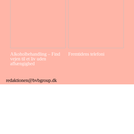
Alkoholbehandling – Find
Fremtidens telefoni
vejen til et liv uden
afhængighed
redaktionen@bvbgroup.dk