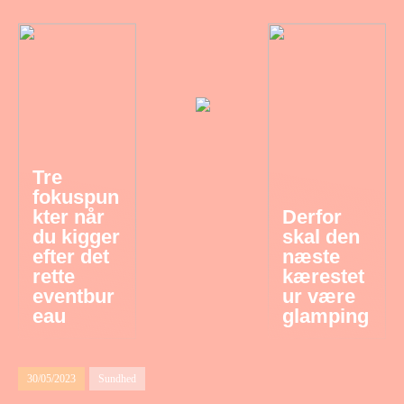
Tre
fokuspun
kter når
Derfor
du kigger
skal den
efter det
næste
rette
kærestet
eventbur
ur være
eau
glamping
30/05/2023
Sundhed