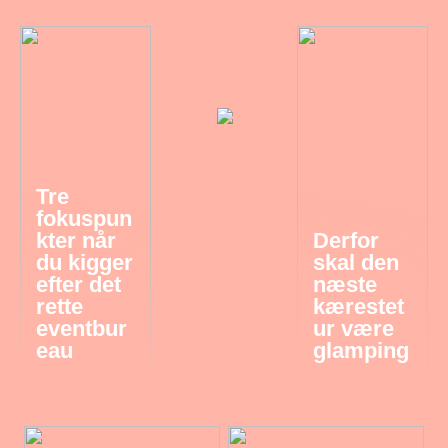
Tre
fokuspun
kter når
Derfor
du kigger
skal den
efter det
næste
rette
kærestet
eventbur
ur være
eau
glamping