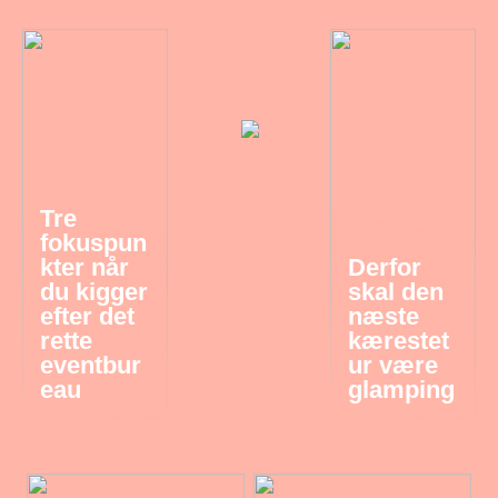
Tre
fokuspun
kter når
Derfor
du kigger
skal den
efter det
næste
rette
kærestet
eventbur
ur være
eau
glamping