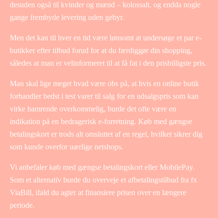
desuden også til kvinder og mænd – kolossalt, og endda nogle
gange frembyde levering uden gebyr.
Men det kan til hver en tid være lønsomt at undersøge et par e-
butikker efter tilbud forud for at du færdiggør din shopping,
således at man er velinformeret til at få fat i den prisbilligste pris.
Man skal lige meget hvad være obs på, at hvis en online butik
forhandler bedst i test varer til salg for en udsalgspris som kan
virke hamrende overkommelig, burde det ofte være en
indikation på en bedragerisk e-forretning. Køb med gængse
betalingskort er trods alt omsluttet af en regel, hvilket sikrer dig
som kunde overfor uærlige netshops.
Vi anbefaler køb med gængse betalingskort eller MobilePay.
Som et alternativ burde du overveje et afbetalingstilbud fra fx
ViaBill, ifald du agter at finansiere prisen over en længere
periode.