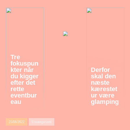
Tre
fokuspun
kter når
Derfor
du kigger
skal den
efter det
næste
rette
kærestet
eventbur
ur være
eau
glamping
25/08/2022
Uncategorized