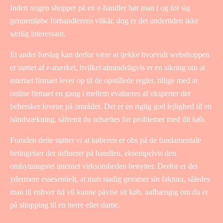
Inden nogen shopper på en e-handler bør man i og for sig
gennemløbe forhandlerens vilkår, dog er det undertiden ikke
særlig interessant.
Et andet forslag kan derfor være at tjekke hvorvidt webshoppen
er støttet af e-mærket, hvilket almindeligvis er en sikring om at
internet firmaet lever op til de opstillede regler, tillige med at
online firmaet en gang i mellem evalueres af eksperter der
behersker lovene på området. Det er en rigtig god lejlighed til en
håndsrækning, såfremt du udsættes for problemer med dit køb.
Foruden dette støtter vi at køberen er obs på de fundamentale
betingelser der influerer på handlen, eksempelvis den
ombytningsret internet virksomheden benytter. Derfor er det
ydermere essesentielt, at man stadig gemmer sin faktura, således
man til enhver tid vil kunne påvise sit køb, uafhængig om du er
på shopping til en herre eller dame.